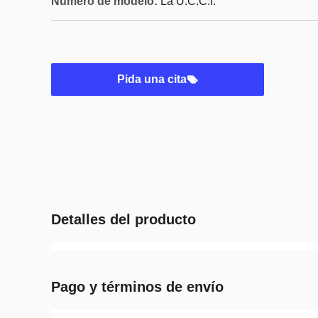
Número de modelo:
La U.C.C.I.
Pida una cita
Detalles del producto
Pago y términos de envío