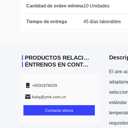
Cantidad de orden mínima
10 Unidades
Tiempo de entrega
45 días laborables
Descri
PRODUCTOS RELACIONADOS
ÉNTRENOS EN CONTACTO CON
El aire a
adaptars
+6591876539
seleccion
liukq@ymk.com.cn
estándar 
Contacto ahora
temperatu
requisito