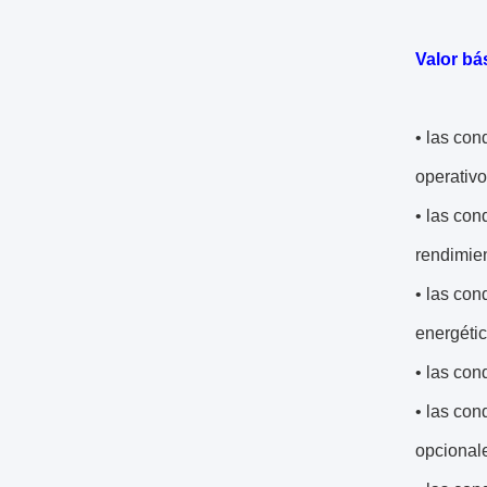
Valor bá
• las con
operativo
• las con
rendimien
• las con
energétic
• las con
• las con
opcional