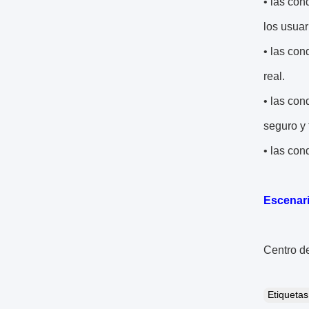
• las con
los usuar
• las con
real.
• las con
seguro y 
• las con
Escenari
Centro d
Etiqueta