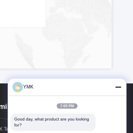
YMK
mikang Tech. Group Co., Ltd.
7:05 PM
Good day, what product are you looking 
for?
 Technology Group (SZ.300249) es un proveedor