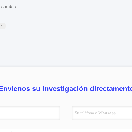
e cambio
s：
Envíenos su investigación directament