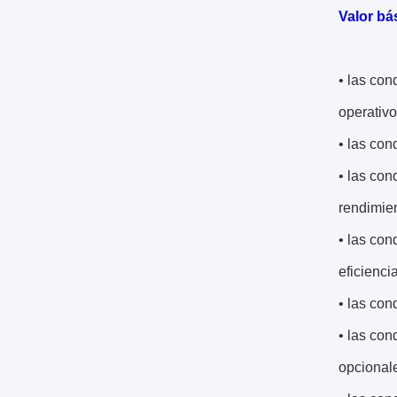
Valor bá
• las con
operativo
• las con
• las con
rendimien
• las con
eficienci
• las con
• las con
opcional