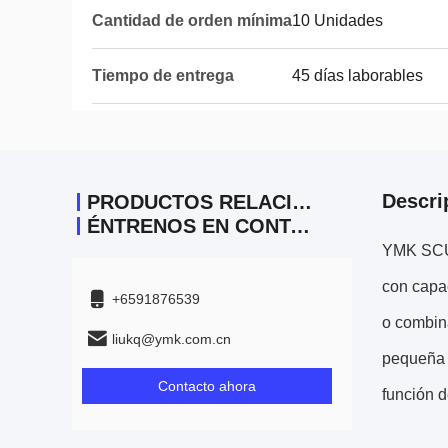
Cantidad de orden mínima
10 Unidades
Tiempo de entrega
45 días laborables
Descri
PRODUCTOS RELACIONADOS
ÉNTRENOS EN CONTACTO CON
YMK SCU.
con capa
+6591876539
o combina
liukq@ymk.com.cn
pequeña s
Contacto ahora
función d