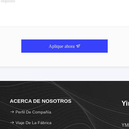
Aplique ahora
ACERCA DE NOSOTROS
Yi
Perfil De Compañía
Viaje De La Fábrica
YMK