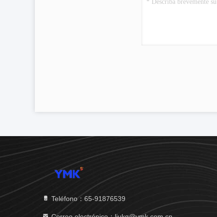
Teléfono：65-91876539
Correo electrónico：liukq@ymk.com.cn