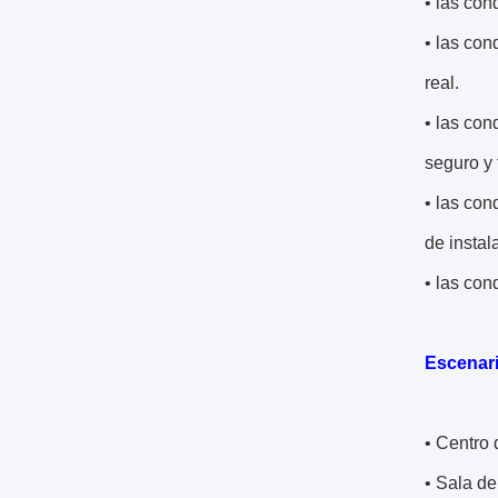
• las con
• las con
real.
• las con
seguro y 
• las con
de instal
• las con
Escenari
• Centro 
• Sala d