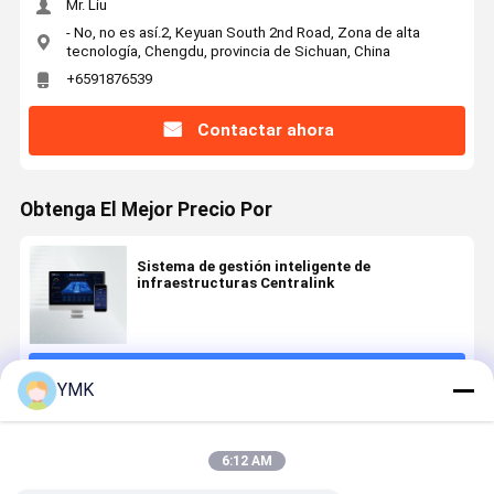
Mr. Liu
- No, no es así.2, Keyuan South 2nd Road, Zona de alta
tecnología, Chengdu, provincia de Sichuan, China
+6591876539
Contactar ahora
Obtenga El Mejor Precio Por
Sistema de gestión inteligente de
infraestructuras Centralink
Continuar
YMK
Productos Recomendados
6:12 AM