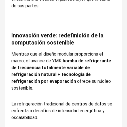
de sus partes.
Innovación verde: redefinición de la
computación sostenible
Mientras que el diseño modular proporciona el
marco, el avance de YMK
bomba de refrigerante
de frecuencia totalmente variable de
refrigeración natural + tecnología de
refrigeración por evaporación
ofrece su núcleo
sostenible.
Fundada en 2002, YMK Technology Group Co., Ltd. es una
empresa nacional de alta tecnología. Fue cotizada en la Bolsa
La refrigeración tradicional de centros de datos se
de Valores de Shenzhen en 2011 (SZ.300249).
En Casa.
Productos
Sobre
Recorrido
enfrenta a desafíos de intensidad energética y
Al principio, YMK se centró en la tecnología de gestión térmica
Nosotros
Por La
escalabilidad.
confiable, eficiente y de ahorro de energía y aplicaciones para
Fábrica
entornos de precisión.suministro de equipos críticos de gestión
térmica para centros de datosCon la aplicación de la