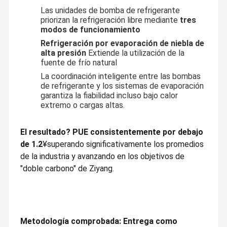
informatización a la tecnología digital,YMK se ha basado en su
Las unidades de bomba de refrigerante
ingeniería industrial a largo plazo y en una comprensión
profunda de los escenarios de los clientes para formar un
priorizan la refrigeración libre mediante
tres
diseño de cadena industrial completa de equipos críticos
modos de funcionamiento
impulsado por 4WD, ingeniería inteligente, monitoreo y gestión
de software y servicios inteligentes en la industria de la
Refrigeración por evaporación de niebla de
Control De
Contacta
Noticias
Casos De
infraestructura digital,Desarrollo de un proveedor de servicios
alta presión
Extiende la utilización de la
Calidad
Con
Trabajo
de soluciones ecológicas para todo el ciclo de vida de la
Nosotros
infraestructura física crítica, y se compromete a construir una
fuente de frío natural
marca líder para infraestructura digital verde y soluciones de
La coordinación inteligente entre las bombas
centros de datos de carbono cero.
de refrigerante y los sistemas de evaporación
La compañía cuenta actualmente con 3 centros de tecnología
garantiza la fiabilidad incluso bajo calor
empresarial, docenas de centros de operaciones en China y el
sudeste asiático, y se dedica a trabajar con los clientes para
extremo o cargas altas.
lograr un desarrollo sostenible.
Solicitar Una
Chinese
Cita
El resultado? PUE consistentemente por debajo
de 1.2
¥superando significativamente los promedios
de la industria y avanzando en los objetivos de
Refrigeración de la habitación
"doble carbono" de Ziyang.
Refrigeración de la estación base
Refrigeración en fila
Metodología comprobada: Entrega como
Refrigeración en bastidor