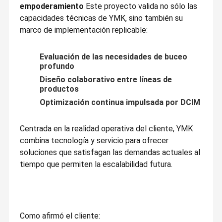
empoderamiento
Este proyecto valida no sólo las
Máquina de humedad constante
capacidades técnicas de YMK, sino también su
marco de implementación replicable:
Unidad de aire acondicionado exterior
Unidad de refrigeración
Evaluación de las necesidades de buceo
profundo
Refrigeración a gran escala
Diseño colaborativo entre líneas de
productos
Data Center micro
Optimización continua impulsada por DCIM
Monitoreo y DCIM
Centrada en la realidad operativa del cliente, YMK
combina tecnología y servicio para ofrecer
soluciones que satisfagan las demandas actuales al
tiempo que permiten la escalabilidad futura.
Como afirmó el cliente: